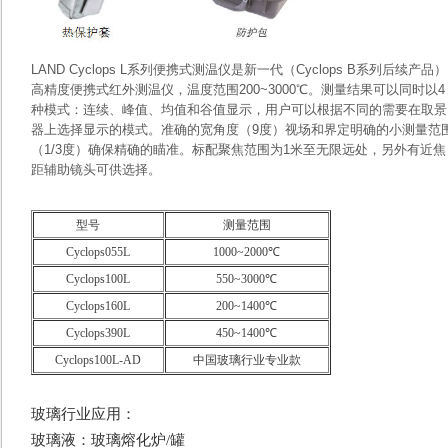
LAND Cyclops L系列便携式测温仪是新一代（Cyclops B系列后续产品）
高精度便携式红外测温仪，温度范围200~3000℃。测量结果可以同时以4
种模式：连续、峰值、均值和谷值显示，用户可以根据不同的需要在取景
器上选择显示的模式。准确的宽角度（9度）视场和界定明确的小测量范
（1/3度）确保精确的瞄准。标配聚焦范围为1米至无限远处，另外有近焦
距辅助镜头可供选择。
型号
测量范围
Cyclops055L
1000~2000℃
Cyclops100L
550~3000℃
Cyclops160L
200~1400℃
Cyclops390L
450~1400℃
Cyclops100L-AD
中国玻璃行业专业款
玻璃行业应用：
玻璃液：玻璃熔化炉/罐