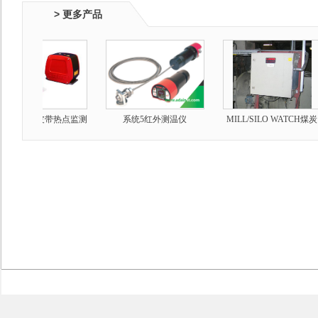
> 更多产品
TSPOTIR皮带热点监测
系统5红外测温仪
MILL/SILO WATCH煤炭
扫描仪
火警监测