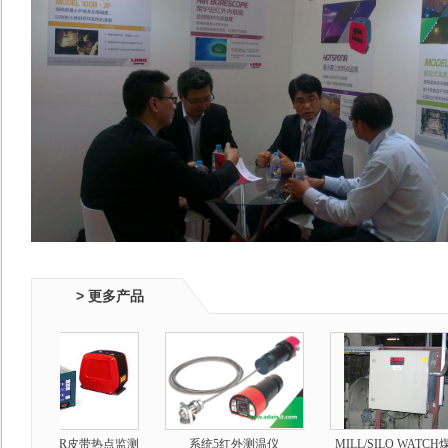
> 更多产品
OTSPOTIR皮带热点监测
系统5红外测温仪
MILL/SILO WATCH煤